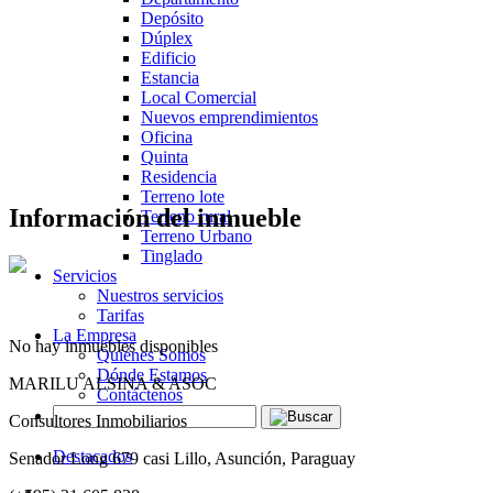
Depósito
Dúplex
Edificio
Estancia
Local Comercial
Nuevos emprendimientos
Oficina
Quinta
Residencia
Terreno lote
Información del inmueble
Terreno rural
Terreno Urbano
Tinglado
Servicios
Nuestros servicios
Tarifas
La Empresa
No hay inmuebles disponibles
Quiénes Somos
Dónde Estamos
MARILU ALSINA & ASOC
Contáctenos
Consultores Inmobiliarios
Destacados
Senador Long 679 casi Lillo, Asunción, Paraguay