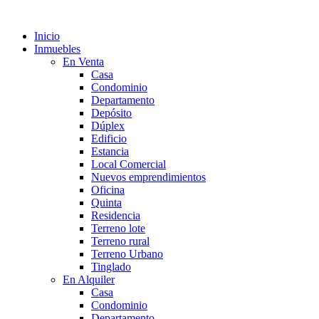
Inicio
Inmuebles
En Venta
Casa
Condominio
Departamento
Depósito
Dúplex
Edificio
Estancia
Local Comercial
Nuevos emprendimientos
Oficina
Quinta
Residencia
Terreno lote
Terreno rural
Terreno Urbano
Tinglado
En Alquiler
Casa
Condominio
Departamento