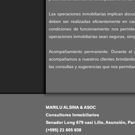
Las operaciones inmobiliarias implican docum
deben ser realizadas eficientemente en c
condiciones de funcionamiento nos permit
operaciones inmobiliarias sean seguras, simp
Acompañamiento permanente. Durante el pr
acompañamos a nuestros clientes brindándol
las consultas y sugerencias que nos permitan
MARILU ALSINA & ASOC
Consultores Inmobiliarios
Senador Long 679 casi Lillo, Asunción, Pa
(+595) 21 605 838