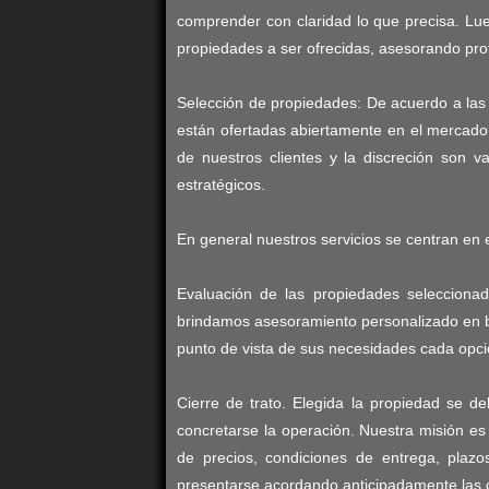
comprender con claridad lo que precisa. Lu
propiedades a ser ofrecidas, asesorando pro
Selección de propiedades: De acuerdo a las
están ofertadas abiertamente en el mercado
de nuestros clientes y la discreción son 
estratégicos.
En general nuestros servicios se centran en e
Evaluación de las propiedades seleccionad
brindamos asesoramiento personalizado en ba
punto de vista de sus necesidades cada opción
Cierre de trato. Elegida la propiedad se 
concretarse la operación. Nuestra misión es 
de precios, condiciones de entrega, plazo
presentarse acordando anticipadamente las co